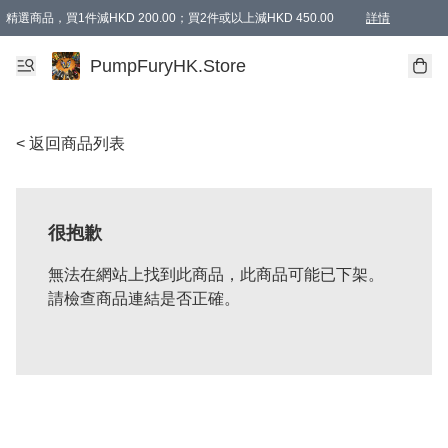
精選商品，買1件減HKD 200.00；買2件或以上減HKD 450.00
詳情
AAPE商品,會員專享9折或以上（按會員等級）AAPE products, members can enjoy 10% off
精選商品，任選買2件或以上減HKD 100.00
購物滿 HKD 800.00即享免運費優惠！（適用於 特定的送貨方式 )
詳情
PumpFuryHK.Store
< 返回商品列表
很抱歉
無法在網站上找到此商品，此商品可能已下架。
請檢查商品連結是否正確。