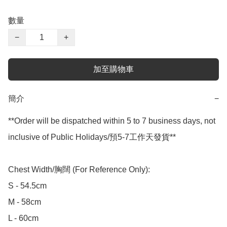
數量
−
+
加至購物車
簡介
−
**Order will be dispatched within 5 to 7 business days, not 
inclusive of Public Holidays/預5-7工作天發貨**

Chest Width/胸闊 (For Reference Only):

S - 54.5cm

M - 58cm

L - 60cm
