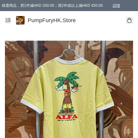
精選商品，買1件減HKD 200.00；買2件或以上減HKD 450.00
詳情
AAPE商品,會員專享9折或以上（按會員等級）AAPE products, members can enjoy 10% off
精選商品，任選買2件或以上減HKD 100.00
購物滿 HKD 800.00即享免運費優惠！（適用於 特定的送貨方式 )
詳情
PumpFuryHK.Store