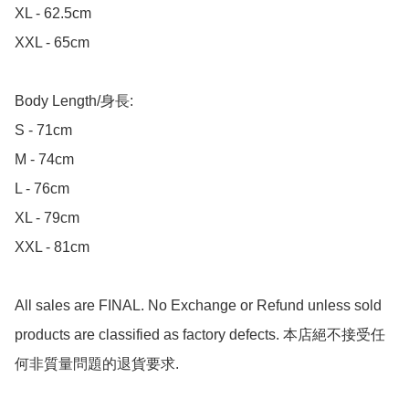
XL - 62.5cm

XXL - 65cm

Body Length/身長:

S - 71cm

M - 74cm

L - 76cm

XL - 79cm

XXL - 81cm

All sales are FINAL. No Exchange or Refund unless sold 
products are classified as factory defects. 本店絕不接受任
何非質量問題的退貨要求.