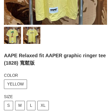
AAPE Relaxed fit AAPER graphic ringer tee
(1828) 寬鬆版
COLOR
YELLOW
SIZE
S
M
L
XL