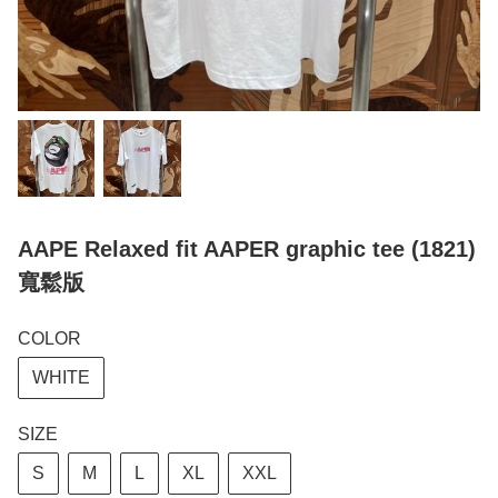
AAPE Relaxed fit AAPER graphic tee (1821)
寬鬆版
COLOR
WHITE
SIZE
S
M
L
XL
XXL