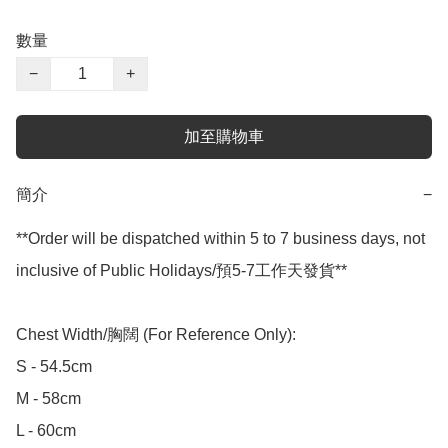
數量
−
+
加至購物車
簡介
−
**Order will be dispatched within 5 to 7 business days, not 
inclusive of Public Holidays/預5-7工作天發貨**

Chest Width/胸闊 (For Reference Only):

S - 54.5cm

M - 58cm

L - 60cm
