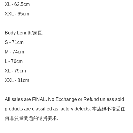
XL - 62.5cm

XXL - 65cm

Body Length/身長:

S - 71cm

M - 74cm

L - 76cm

XL - 79cm

XXL - 81cm

All sales are FINAL. No Exchange or Refund unless sold 
products are classified as factory defects. 本店絕不接受任
何非質量問題的退貨要求.