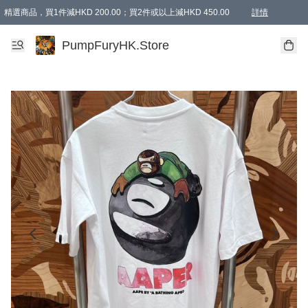
精選商品，買1件減HKD 200.00；買2件或以上減HKD 450.00
詳情
AAPE商品,會員專享9折或以上（按會員等級）AAPE products, members can enjoy 10% off
精選商品，任選買2件或以上減HKD 100.00
購物滿 HKD 800.00即享免運費優惠！（適用於 特定的送貨方式 )
詳情
PumpFuryHK.Store