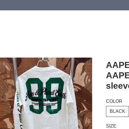
 or more (based on membership level)
詳情
AAPE 
AAPE
slee
COLOR
BLACK
SIZE