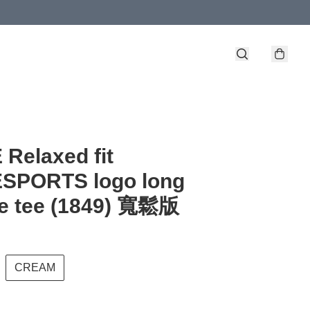
Relaxed fit
SPORTS logo long
ve tee (1849) 寬鬆版
CREAM