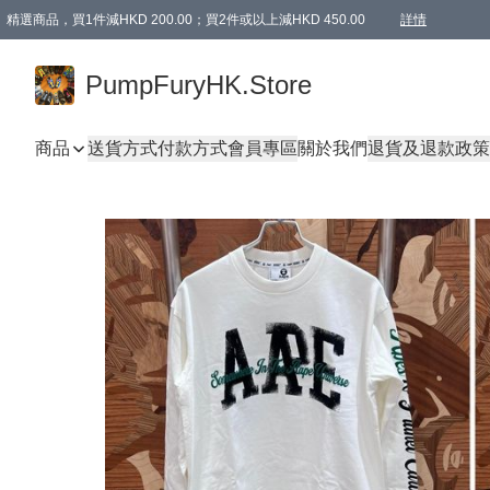
精選商品，買1件減HKD 200.00；買2件或以上減HKD 450.00
詳情
AAPE商品,會員專享9折或以上（按會員等級）AAPE products, members can enjoy 10% off
精選商品，任選買2件或以上減HKD 100.00
購物滿 HKD 800.00即享免運費優惠！（適用於 特定的送貨方式 )
詳情
PumpFuryHK.Store
商品
送貨方式
付款方式
會員專區
關於我們
退貨及退款政策