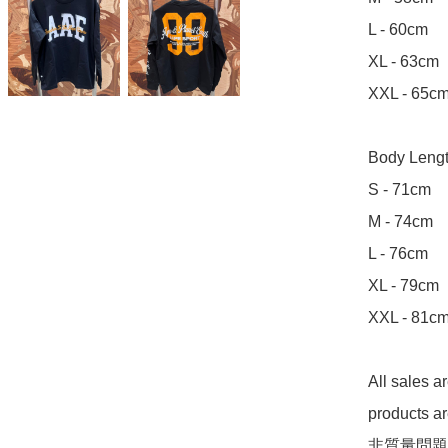
L - 60cm

XL - 63cm

XXL - 65cm
Body Leng
S - 71cm

M - 74cm

L - 76cm

XL - 79cm

XXL - 81cm
All sales 
products 
非質量問題