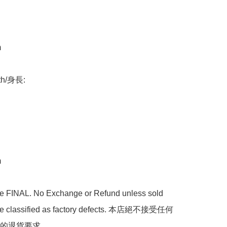


th/身長:



are FINAL. No Exchange or Refund unless sold 
are classified as factory defects. 本店絕不接受任何
的退貨要求.