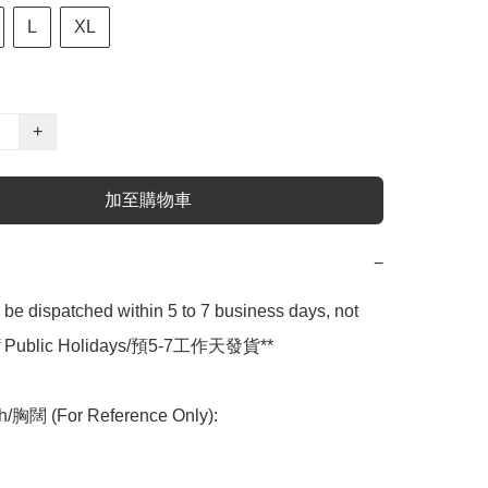
L
XL
+
加至購物車
−
l be dispatched within 5 to 7 business days, not 
 of Public Holidays/預5-7工作天發貨**

h/胸闊 (For Reference Only):
