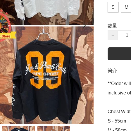
S
M
數量
−
簡介
**Order wil
inclusive
Chest Widt
S - 55cm

M - 58cm
