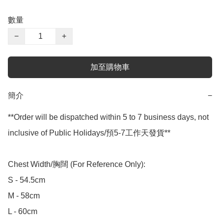
數量
−
+
加至購物車
簡介
−
**Order will be dispatched within 5 to 7 business days, not 
inclusive of Public Holidays/預5-7工作天發貨**

Chest Width/胸闊 (For Reference Only):

S - 54.5cm

M - 58cm

L - 60cm
