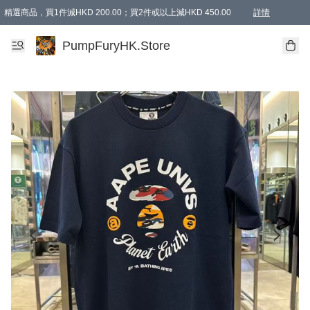
精選商品，買1件減HKD 200.00；買2件或以上減HKD 450.00
詳情
AAPE商品,會員專享9折或以上（按會員等級）AAPE products, members can enjoy 10% off
精選商品，任選買2件或以上減HKD 100.00
購物滿 HKD 800.00即享免運費優惠！（適用於 特定的送貨方式 )
詳情
PumpFuryHK.Store