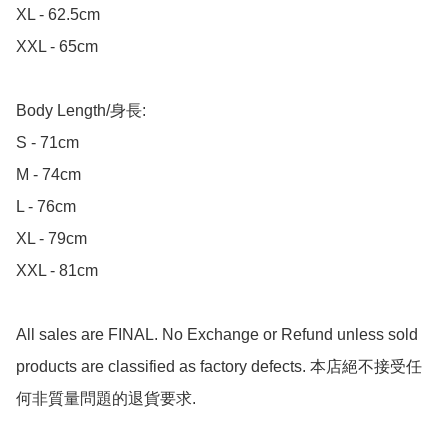
XL - 62.5cm

XXL - 65cm

Body Length/身長:

S - 71cm

M - 74cm

L - 76cm

XL - 79cm

XXL - 81cm

All sales are FINAL. No Exchange or Refund unless sold 
products are classified as factory defects. 本店絕不接受任
何非質量問題的退貨要求.