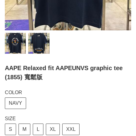
AAPE Relaxed fit AAPEUNVS graphic tee
(1855) 寬鬆版
COLOR
NAVY
SIZE
S
M
L
XL
XXL