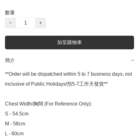
數量
−
+
加至購物車
簡介
−
**Order will be dispatched within 5 to 7 business days, not 
inclusive of Public Holidays/預5-7工作天發貨**

Chest Width/胸闊 (For Reference Only):

S - 54.5cm

M - 58cm

L - 60cm
