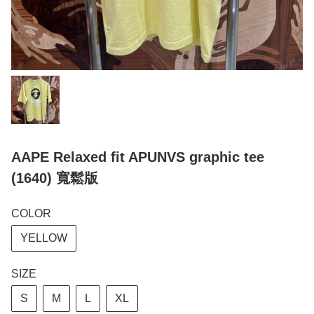
AAPE Relaxed fit APUNVS graphic tee
(1640) 寬鬆版
COLOR
YELLOW
SIZE
S
M
L
XL