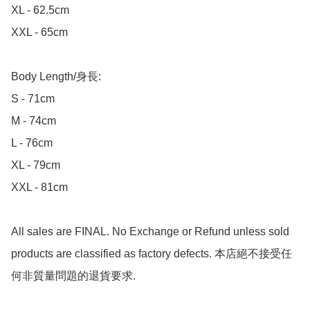
XL - 62.5cm

XXL - 65cm

Body Length/身長:

S - 71cm

M - 74cm

L - 76cm

XL - 79cm

XXL - 81cm

All sales are FINAL. No Exchange or Refund unless sold 
products are classified as factory defects. 本店絕不接受任
何非質量問題的退貨要求.