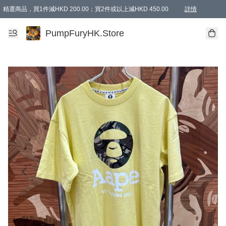
精選商品，買1件減HKD 200.00；買2件或以上減HKD 450.00
詳情
AAPE商品,會員專享9折或以上（按會員等級）AAPE products, members can enjoy 10% off
精選商品，任選買2件或以上減HKD 100.00
購物滿 HKD 800.00即享免運費優惠！（適用於 特定的送貨方式 )
詳情
PumpFuryHK.Store