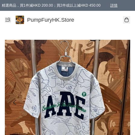
精選商品，買1件減HKD 200.00；買2件或以上減HKD 450.00
詳情
AAPE商品,會員專享9折或以上（按會員等級）AAPE products, members can enjoy 10% off
精選商品，任選買2件或以上減HKD 100.00
購物滿 HKD 800.00即享免運費優惠！（適用於 特定的送貨方式 )
詳情
PumpFuryHK.Store