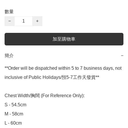
數量
−
+
加至購物車
簡介
−
**Order will be dispatched within 5 to 7 business days, not 
inclusive of Public Holidays/預5-7工作天發貨**

Chest Width/胸闊 (For Reference Only):

S - 54.5cm

M - 58cm

L - 60cm
