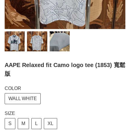
AAPE Relaxed fit Camo logo tee (1853) 寬鬆
版
COLOR
WALL WHITE
SIZE
S
M
L
XL