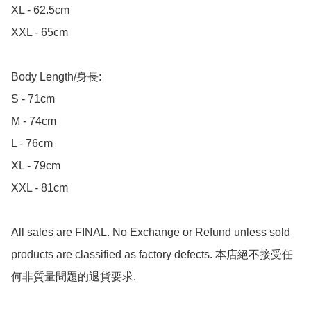
XL - 62.5cm

XXL - 65cm

Body Length/身長:

S - 71cm

M - 74cm

L - 76cm

XL - 79cm

XXL - 81cm

All sales are FINAL. No Exchange or Refund unless sold 
products are classified as factory defects. 本店絕不接受任
何非質量問題的退貨要求.