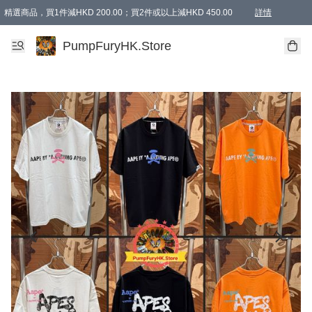
精選商品，買1件減HKD 200.00；買2件或以上減HKD 450.00
詳情
AAPE商品,會員專享9折或以上（按會員等級）AAPE products, members can enjoy 10% off
精選商品，任選買2件或以上減HKD 100.00
購物滿 HKD 800.00即享免運費優惠！（適用於 特定的送貨方式 )
詳情
PumpFuryHK.Store