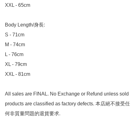
XXL - 65cm

Body Length/身長:

S - 71cm

M - 74cm

L - 76cm

XL - 79cm

XXL - 81cm

All sales are FINAL. No Exchange or Refund unless sold 
products are classified as factory defects. 本店絕不接受任
何非質量問題的退貨要求.