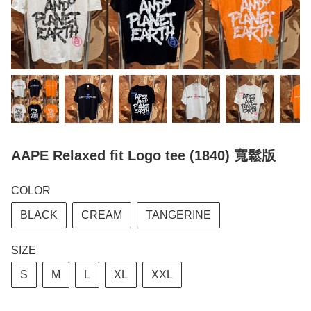
AAPE Relaxed fit Logo tee (1840) 寬鬆版
COLOR
BLACK
CREAM
TANGERINE
SIZE
S
M
L
XL
XXL