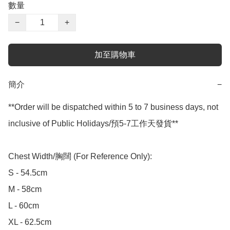
數量
−
+
加至購物車
簡介
−
**Order will be dispatched within 5 to 7 business days, not 
inclusive of Public Holidays/預5-7工作天發貨**

Chest Width/胸闊 (For Reference Only):

S - 54.5cm

M - 58cm

L - 60cm

XL - 62.5cm
