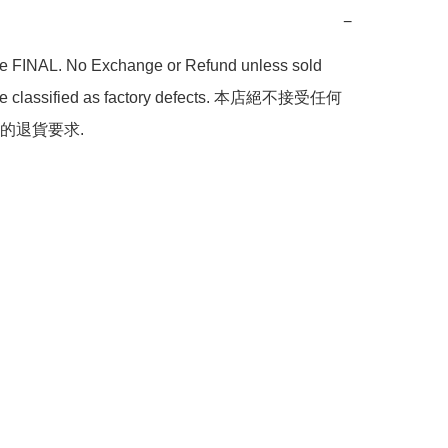
−
are FINAL. No Exchange or Refund unless sold 
are classified as factory defects. 本店絕不接受任何
的退貨要求.