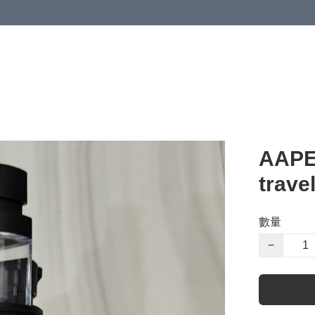
 or more (based on membership level)
詳情
AAPE
travel
數量
−