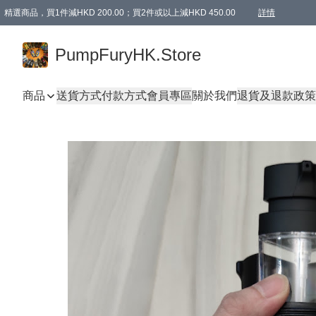
精選商品，買1件減HKD 200.00；買2件或以上減HKD 450.00
詳情
AAPE商品,會員專享9折或以上（按會員等級）AAPE products, members can enjoy 10% off
精選商品，任選買2件或以上減HKD 100.00
購物滿 HKD 800.00即享免運費優惠！（適用於 特定的送貨方式 )
詳情
PumpFuryHK.Store
商品
送貨方式
付款方式
會員專區
關於我們
退貨及退款政策