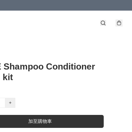
 Shampoo Conditioner
 kit
+
加至購物車