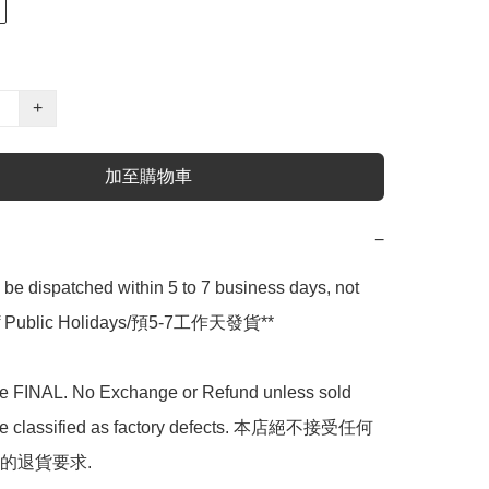
+
加至購物車
−
l be dispatched within 5 to 7 business days, not 
 of Public Holidays/預5-7工作天發貨**

are FINAL. No Exchange or Refund unless sold 
are classified as factory defects. 本店絕不接受任何
的退貨要求.