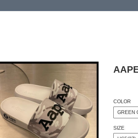
 or more (based on membership level)
詳情
AAPE
COLOR
GREEN 
SIZE