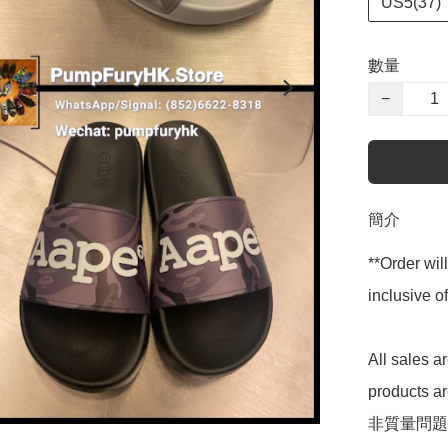
US5(37)
數量
−
簡介
**Order wil
inclusive
All sales 
products 
非質量問題