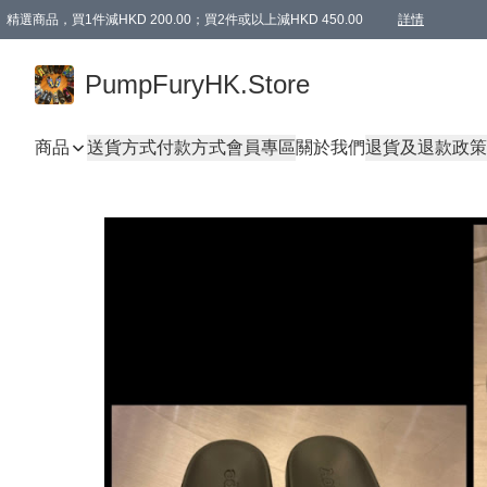
精選商品，買1件減HKD 200.00；買2件或以上減HKD 450.00
詳情
AAPE商品,會員專享9折或以上（按會員等級）AAPE products, members can enjoy 10% off
精選商品，任選買2件或以上減HKD 100.00
購物滿 HKD 800.00即享免運費優惠！（適用於 特定的送貨方式 )
詳情
PumpFuryHK.Store
商品
送貨方式
付款方式
會員專區
關於我們
退貨及退款政策