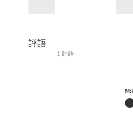
評語
1 評語
關