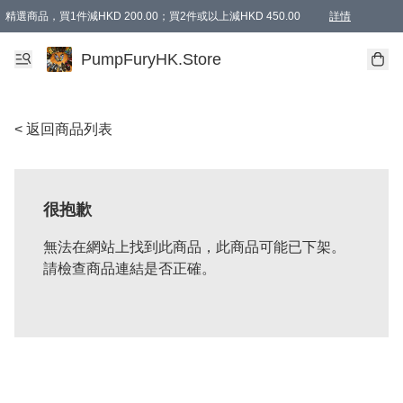
精選商品，買1件減HKD 200.00；買2件或以上減HKD 450.00
詳情
AAPE商品,會員專享9折或以上（按會員等級）AAPE products, members can enjoy 10% off
精選商品，任選買2件或以上減HKD 100.00
購物滿 HKD 800.00即享免運費優惠！（適用於 特定的送貨方式 )
詳情
PumpFuryHK.Store
< 返回商品列表
很抱歉
無法在網站上找到此商品，此商品可能已下架。
請檢查商品連結是否正確。