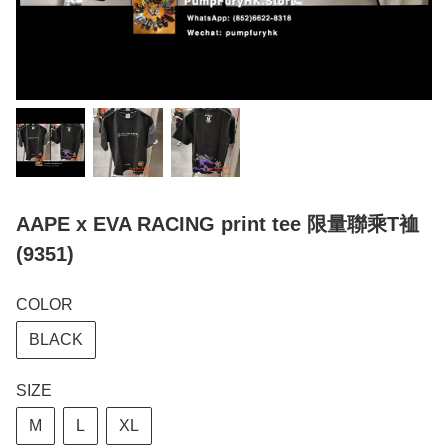
AAPE x EVA RACING print tee 限量聯乘T裇
(9351)
COLOR
BLACK
SIZE
M
L
XL