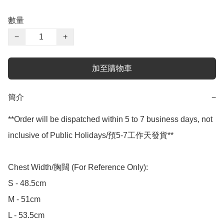
數量
−
+
加至購物車
簡介
−
**Order will be dispatched within 5 to 7 business days, not 
inclusive of Public Holidays/預5-7工作天發貨**

Chest Width/胸闊 (For Reference Only):

S - 48.5cm

M - 51cm

L - 53.5cm
