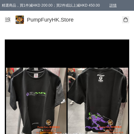
精選商品，買1件減HKD 200.00；買2件或以上減HKD 450.00
詳情
AAPE商品,會員專享9折或以上（按會員等級）AAPE products, members can enjoy 10% off
精選商品，任選買2件或以上減HKD 100.00
購物滿 HKD 800.00即享免運費優惠！（適用於 特定的送貨方式 )
詳情
PumpFuryHK.Store