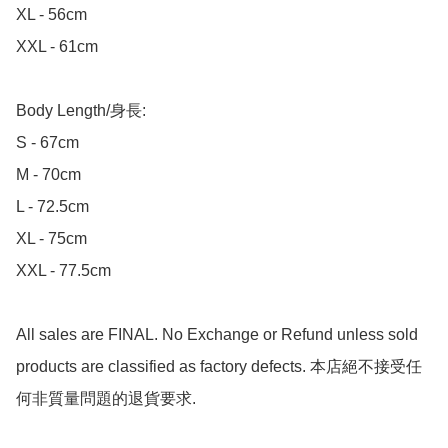
XL - 56cm

XXL - 61cm

Body Length/身長:

S - 67cm

M - 70cm

L - 72.5cm

XL - 75cm

XXL - 77.5cm

All sales are FINAL. No Exchange or Refund unless sold 
products are classified as factory defects. 本店絕不接受任
何非質量問題的退貨要求.