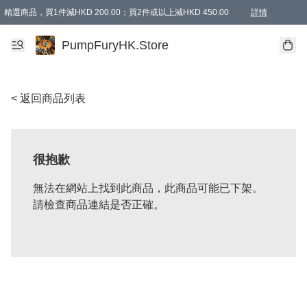
精選商品，買1件減HKD 200.00；買2件或以上減HKD 450.00
詳情
AAPE商品,會員專享9折或以上（按會員等級）AAPE products, members can enjoy 10% off
精選商品，任選買2件或以上減HKD 100.00
購物滿 HKD 800.00即享免運費優惠！（適用於 特定的送貨方式 )
詳情
PumpFuryHK.Store
< 返回商品列表
很抱歉
無法在網站上找到此商品，此商品可能已下架。
請檢查商品連結是否正確。