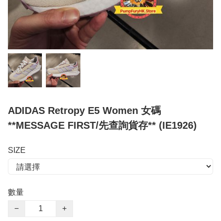
ADIDAS Retropy E5 Women 女碼
**MESSAGE FIRST/先查詢貨存** (IE1926)
SIZE
數量
−
+