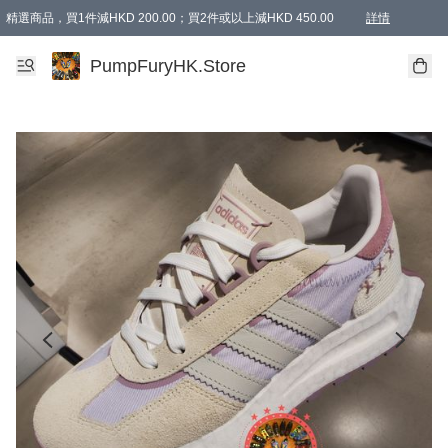
精選商品，買1件減HKD 200.00；買2件或以上減HKD 450.00
詳情
AAPE商品,會員專享9折或以上（按會員等級）AAPE products, members can enjoy 10% off
精選商品，任選買2件或以上減HKD 100.00
購物滿 HKD 800.00即享免運費優惠！（適用於 特定的送貨方式 )
詳情
PumpFuryHK.Store