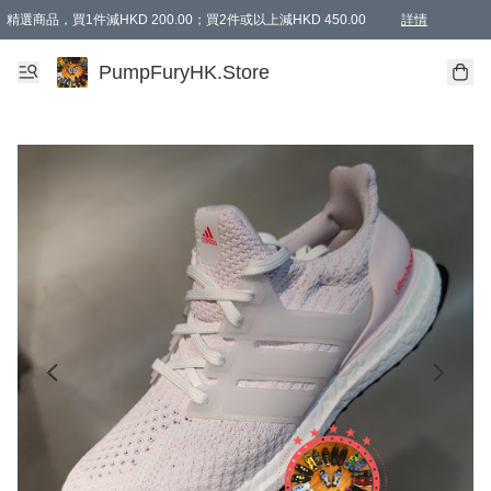
精選商品，買1件減HKD 200.00；買2件或以上減HKD 450.00
詳情
AAPE商品,會員專享9折或以上（按會員等級）AAPE products, members can enjoy 10% off
精選商品，任選買2件或以上減HKD 100.00
購物滿 HKD 800.00即享免運費優惠！（適用於 特定的送貨方式 )
詳情
PumpFuryHK.Store