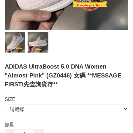
ADIDAS UltraBoost 5.0 DNA Women
"Almost Pink" (GZ0446) 女碼 **MESSAGE
FIRST/先查詢貨存**
SIZE
數量