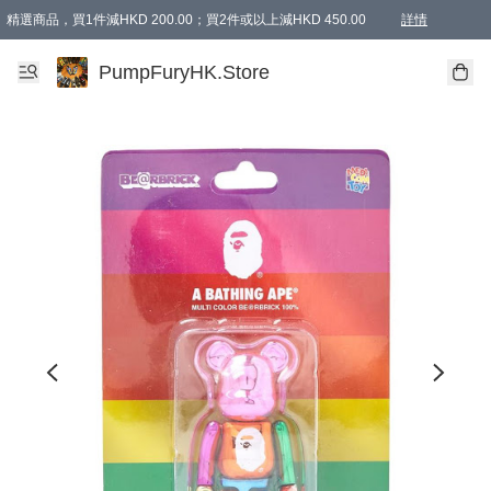
精選商品，買1件減HKD 200.00；買2件或以上減HKD 450.00
詳情
AAPE商品,會員專享9折或以上（按會員等級）AAPE products, members can enjoy 10% off
精選商品，任選買2件或以上減HKD 100.00
購物滿 HKD 800.00即享免運費優惠！（適用於 特定的送貨方式 )
詳情
PumpFuryHK.Store