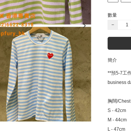
數量
−
簡介
**預5-7工作天到
business da
胸闊/Chest W
S - 42cm

M - 44cm

L - 47cm