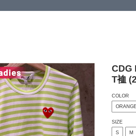
 or more (based on membership level)
詳情
CDG 
T裇 (2
COLOR
ORANG
SIZE
S
M