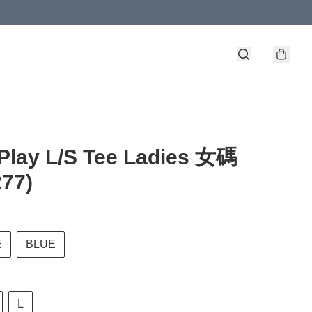
Play L/S Tee Ladies 女碼
77)
E
BLUE
L