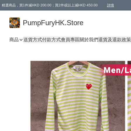
精選商品，買1件減HKD 200.00；買2件或以上減HKD 450.00
詳情
AAPE商品,會員專享9折或以上（按會員等級）AAPE products, members can enjoy 10% off
精選商品，任選買2件或以上減HKD 100.00
購物滿 HKD 800.00即享免運費優惠！（適用於 特定的送貨方式 )
詳情
PumpFuryHK.Store
商品
送貨方式
付款方式
會員專區
關於我們
退貨及退款政策