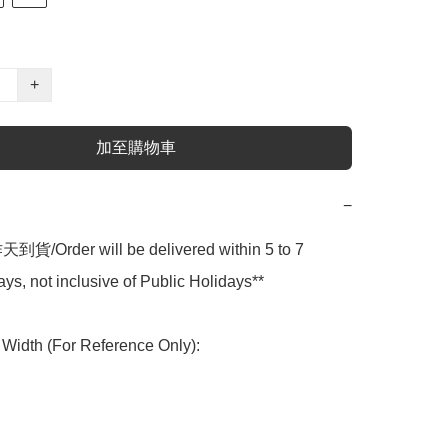
+
加至購物車
−
貨/Order will be delivered within 5 to 7 
ys, not inclusive of Public Holidays**

idth (For Reference Only):
