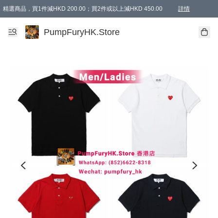
精選商品，買1件減HKD 200.00；買2件或以上減HKD 450.00
詳情
AAPE商品,會員專享9折或以上（按會員等級）AAPE products, members can enjoy 10% off
精選商品，任選買2件或以上減HKD 100.00
購物滿 HKD 800.00即享免運費優惠！（適用於 特定的送貨方式 )
詳情
PumpFuryHK.Store