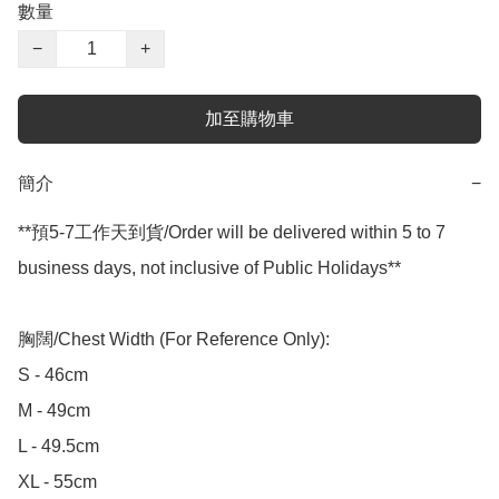
數量
−
+
加至購物車
簡介
−
**預5-7工作天到貨/Order will be delivered within 5 to 7 
business days, not inclusive of Public Holidays**

胸闊/Chest Width (For Reference Only):

S - 46cm

M - 49cm

L - 49.5cm

XL - 55cm
