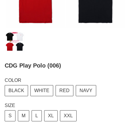
CDG Play Polo (006)
COLOR
BLACK
WHITE
RED
NAVY
SIZE
S
M
L
XL
XXL