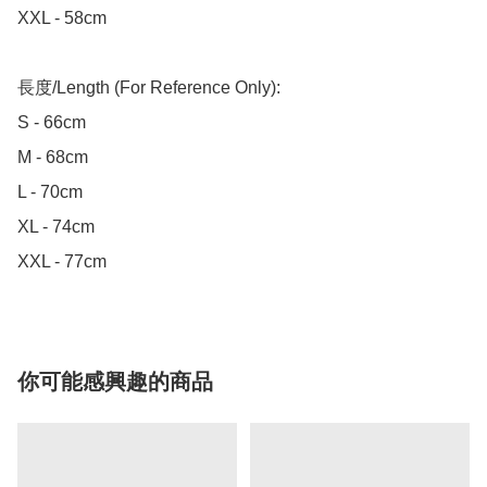
XXL - 58cm

長度/Length (For Reference Only):

S - 66cm

M - 68cm

L - 70cm

XL - 74cm

XXL - 77cm
你可能感興趣的商品