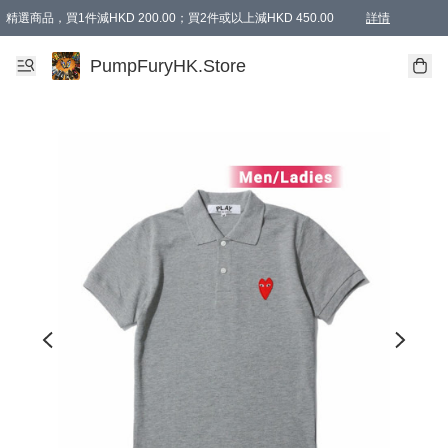
精選商品，買1件減HKD 200.00；買2件或以上減HKD 450.00
詳情
AAPE商品,會員專享9折或以上（按會員等級）AAPE products, members can enjoy 10% off
精選商品，任選買2件或以上減HKD 100.00
購物滿 HKD 800.00即享免運費優惠！（適用於 特定的送貨方式 )
詳情
PumpFuryHK.Store