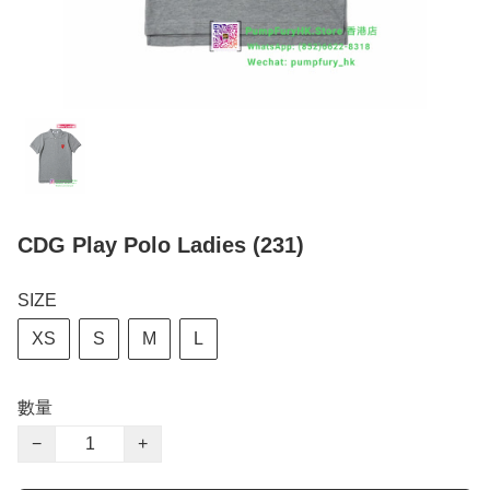
CDG Play Polo Ladies (231)
SIZE
XS
S
M
L
數量
−
+