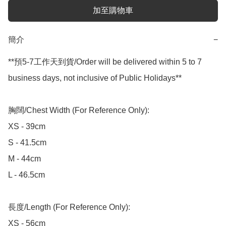
加至購物車
簡介
−
**預5-7工作天到貨/Order will be delivered within 5 to 7 
business days, not inclusive of Public Holidays**

胸闊/Chest Width (For Reference Only):

XS - 39cm

S - 41.5cm

M - 44cm

L - 46.5cm

長度/Length (For Reference Only):

XS - 56cm
