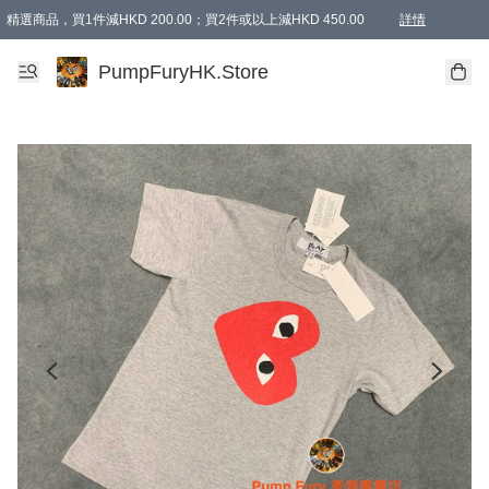
精選商品，買1件減HKD 200.00；買2件或以上減HKD 450.00
詳情
AAPE商品,會員專享9折或以上（按會員等級）AAPE products, members can enjoy 10% off
精選商品，任選買2件或以上減HKD 100.00
購物滿 HKD 800.00即享免運費優惠！（適用於 特定的送貨方式 )
詳情
PumpFuryHK.Store