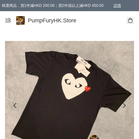
精選商品，買1件減HKD 200.00；買2件或以上減HKD 450.00
詳情
AAPE商品,會員專享9折或以上（按會員等級）AAPE products, members can enjoy 10% off
精選商品，任選買2件或以上減HKD 100.00
購物滿 HKD 800.00即享免運費優惠！（適用於 特定的送貨方式 )
詳情
PumpFuryHK.Store