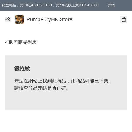
精選商品，買1件減HKD 200.00；買2件或以上減HKD 450.00
詳情
AAPE商品,會員專享9折或以上（按會員等級）AAPE products, members can enjoy 10% off
精選商品，任選買2件或以上減HKD 100.00
購物滿 HKD 800.00即享免運費優惠！（適用於 特定的送貨方式 )
詳情
PumpFuryHK.Store
< 返回商品列表
很抱歉
無法在網站上找到此商品，此商品可能已下架。
請檢查商品連結是否正確。