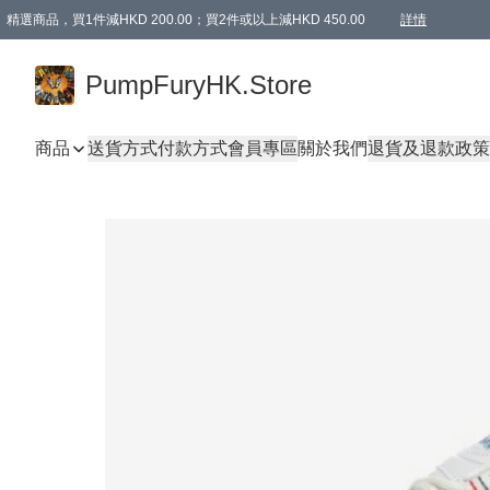
精選商品，買1件減HKD 200.00；買2件或以上減HKD 450.00
詳情
AAPE商品,會員專享9折或以上（按會員等級）AAPE products, members can enjoy 10% off
精選商品，任選買2件或以上減HKD 100.00
購物滿 HKD 800.00即享免運費優惠！（適用於 特定的送貨方式 )
詳情
PumpFuryHK.Store
商品
送貨方式
付款方式
會員專區
關於我們
退貨及退款政策