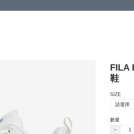
 or more (based on membership level)
詳情
FILA
鞋
SIZE
數量
−