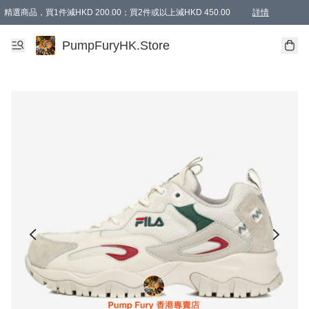
精選商品，買1件減HKD 200.00；買2件或以上減HKD 450.00
詳情
AAPE商品,會員專享9折或以上（按會員等級）AAPE products, members can enjoy 10% off
精選商品，任選買2件或以上減HKD 100.00
購物滿 HKD 800.00即享免運費優惠！（適用於 特定的送貨方式 )
詳情
PumpFuryHK.Store