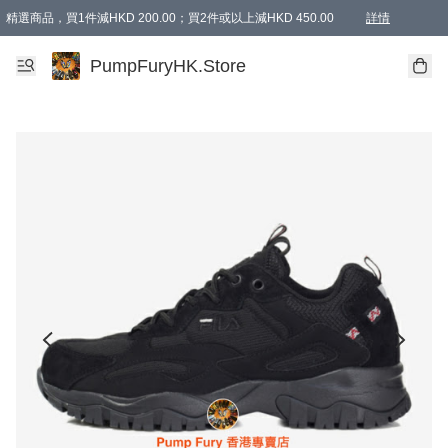
精選商品，買1件減HKD 200.00；買2件或以上減HKD 450.00
詳情
AAPE商品,會員專享9折或以上（按會員等級）AAPE products, members can enjoy 10% off
精選商品，任選買2件或以上減HKD 100.00
購物滿 HKD 800.00即享免運費優惠！（適用於 特定的送貨方式 )
詳情
PumpFuryHK.Store