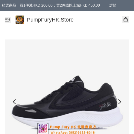
精選商品，買1件減HKD 200.00；買2件或以上減HKD 450.00
詳情
AAPE商品,會員專享9折或以上（按會員等級）AAPE products, members can enjoy 10% off
精選商品，任選買2件或以上減HKD 100.00
購物滿 HKD 800.00即享免運費優惠！（適用於 特定的送貨方式 )
詳情
PumpFuryHK.Store