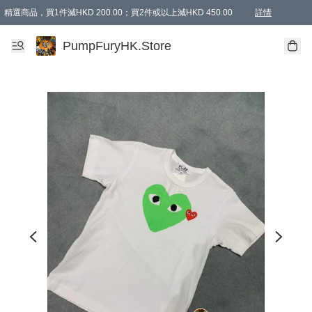
精選商品，買1件減HKD 200.00；買2件或以上減HKD 450.00
詳情
AAPE商品,會員專享9折或以上（按會員等級）AAPE products, members can enjoy 10% off
精選商品，任選買2件或以上減HKD 100.00
購物滿 HKD 800.00即享免運費優惠！（適用於 特定的送貨方式 )
詳情
PumpFuryHK.Store