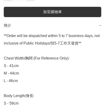
加至購物車
簡介
−
**Order will be dispatched within 5 to 7 business days, not 
inclusive of Public Holidays/預5-7工作天發貨**

Chest Width/胸闊 (For Reference Only):

S - 41cm

M - 44cm

L - 46cm

Body Length/身長:

S - 59cm
