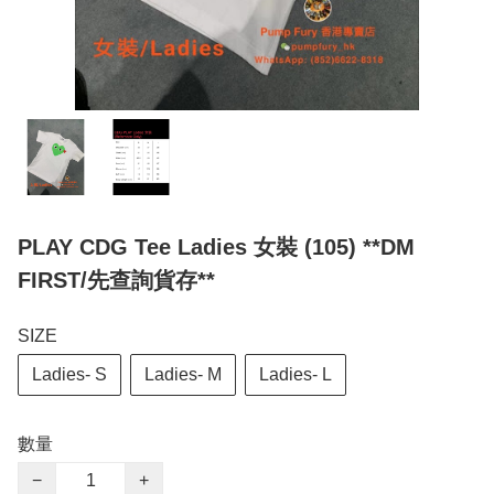
PLAY CDG Tee Ladies 女裝 (105) **DM
FIRST/先查詢貨存**
SIZE
Ladies- S
Ladies- M
Ladies- L
數量
−
+