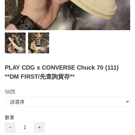
PLAY CDG x CONVERSE Chuck 70 (111)
**DM FIRST/先查詢貨存**
SIZE
數量
−
+