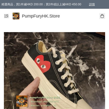
精選商品，買1件減HKD 200.00；買2件或以上減HKD 450.00
詳情
AAPE商品,會員專享9折或以上（按會員等級）AAPE products, members can enjoy 10% off
精選商品，任選買2件或以上減HKD 100.00
購物滿 HKD 800.00即享免運費優惠！（適用於 特定的送貨方式 )
詳情
PumpFuryHK.Store