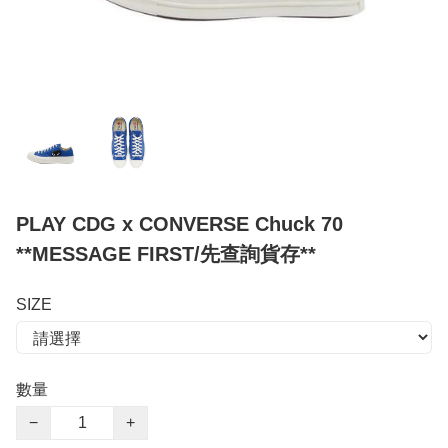
PLAY CDG x CONVERSE Chuck 70
**MESSAGE FIRST/先查詢貨存**
SIZE
數量
−
+