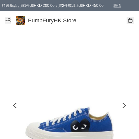
精選商品，買1件減HKD 200.00；買2件或以上減HKD 450.00
詳情
AAPE商品,會員專享9折或以上（按會員等級）AAPE products, members can enjoy 10% off
精選商品，任選買2件或以上減HKD 100.00
購物滿 HKD 800.00即享免運費優惠！（適用於 特定的送貨方式 )
詳情
PumpFuryHK.Store