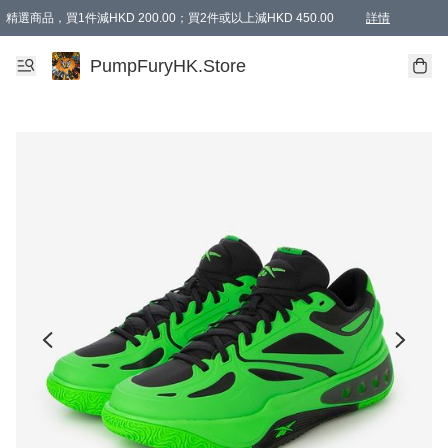
精選商品，買1件減HKD 200.00；買2件或以上減HKD 450.00
詳情
AAPE商品,會員專享9折或以上（按會員等級）AAPE products, members can enjoy 10% off
精選商品，任選買2件或以上減HKD 100.00
購物滿 HKD 800.00即享免運費優惠！（適用於 特定的送貨方式 )
詳情
PumpFuryHK.Store