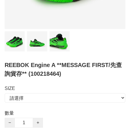
REEBOK Engine A **MESSAGE FIRST/先查
詢貨存** (100218464)
SIZE
數量
−
+