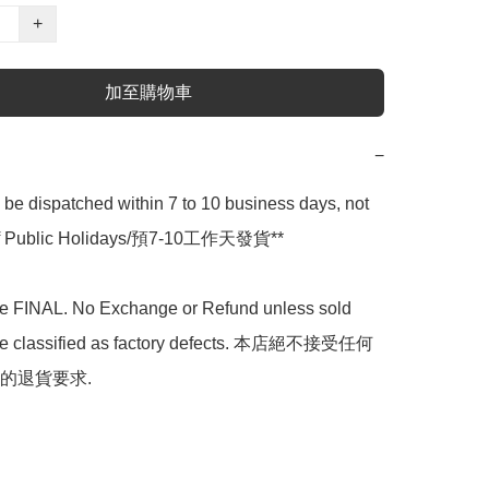
+
加至購物車
−
l be dispatched within 7 to 10 business days, not 
 of Public Holidays/預7-10工作天發貨**

are FINAL. No Exchange or Refund unless sold 
are classified as factory defects. 本店絕不接受任何
的退貨要求.