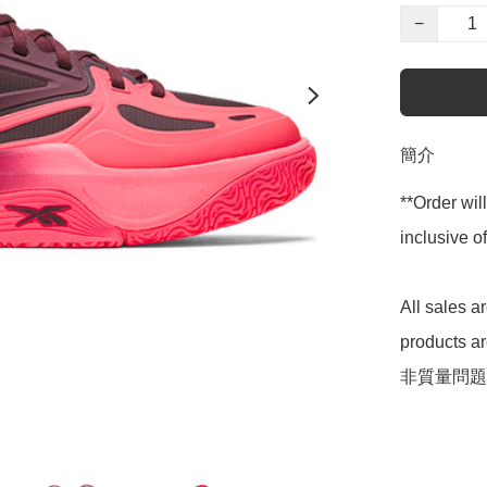
−
簡介
**Order wil
inclusive
All sales 
products 
非質量問題