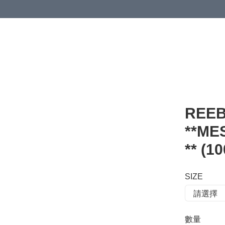
 or more (based on membership level)
詳情
REEB
**M
** (1
SIZE
數量