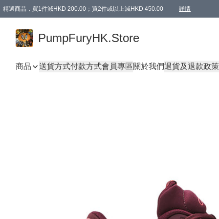
精選商品，買1件減HKD 200.00；買2件或以上減HKD 450.00
詳情
AAPE商品,會員專享9折或以上（按會員等級）AAPE products, members can enjoy 10% off
精選商品，任選買2件或以上減HKD 100.00
購物滿 HKD 800.00即享免運費優惠！（適用於 特定的送貨方式 )
詳情
PumpFuryHK.Store
商品
送貨方式
付款方式
會員專區
關於我們
退貨及退款政策