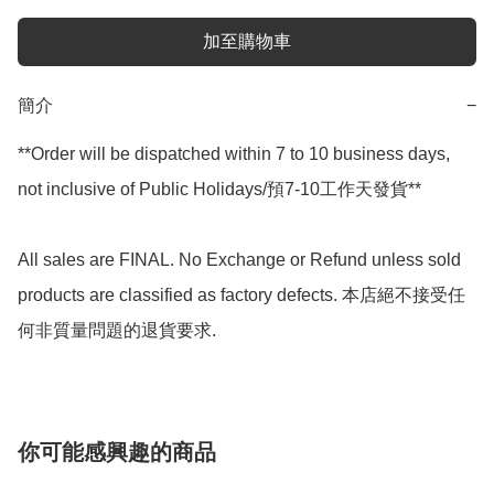
加至購物車
簡介
−
**Order will be dispatched within 7 to 10 business days, 
not inclusive of Public Holidays/預7-10工作天發貨**

All sales are FINAL. No Exchange or Refund unless sold 
products are classified as factory defects. 本店絕不接受任
你可能感興趣的商品