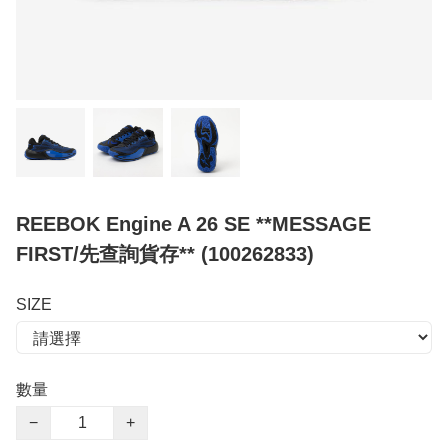
REEBOK Engine A 26 SE **MESSAGE
FIRST/先查詢貨存** (100262833)
SIZE
數量
−
+