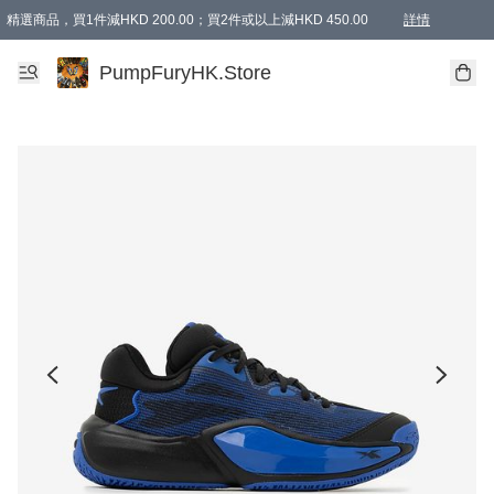
精選商品，買1件減HKD 200.00；買2件或以上減HKD 450.00
詳情
AAPE商品,會員專享9折或以上（按會員等級）AAPE products, members can enjoy 10% off
精選商品，任選買2件或以上減HKD 100.00
購物滿 HKD 800.00即享免運費優惠！（適用於 特定的送貨方式 )
詳情
PumpFuryHK.Store