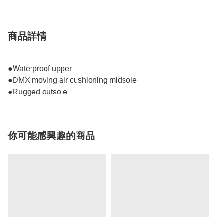
商品詳情
●Waterproof upper
●DMX moving air cushioning midsole
●Rugged outsole
你可能感興趣的商品