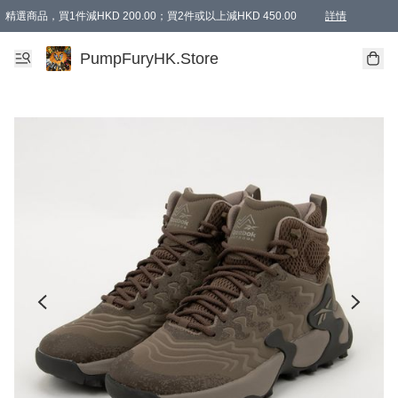
精選商品，買1件減HKD 200.00；買2件或以上減HKD 450.00
詳情
AAPE商品,會員專享9折或以上（按會員等級）AAPE products, members can enjoy 10% off
精選商品，任選買2件或以上減HKD 100.00
購物滿 HKD 800.00即享免運費優惠！（適用於 特定的送貨方式 )
詳情
PumpFuryHK.Store