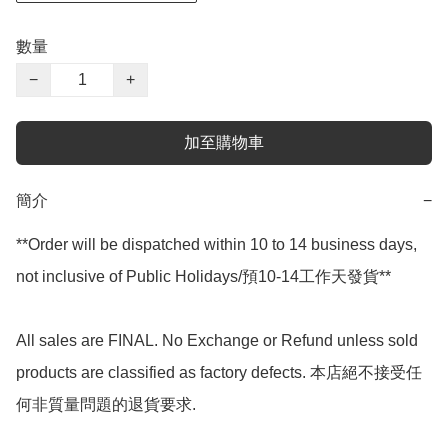
數量
−
+
加至購物車
簡介
−
**Order will be dispatched within 10 to 14 business days, 
not inclusive of Public Holidays/預10-14工作天發貨**

All sales are FINAL. No Exchange or Refund unless sold 
products are classified as factory defects. 本店絕不接受任
何非質量問題的退貨要求.