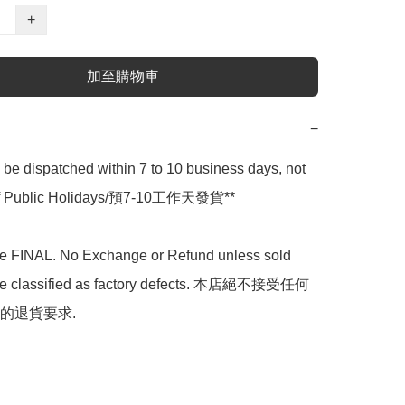
+
加至購物車
−
l be dispatched within 7 to 10 business days, not 
 of Public Holidays/預7-10工作天發貨**

are FINAL. No Exchange or Refund unless sold 
are classified as factory defects. 本店絕不接受任何
的退貨要求.