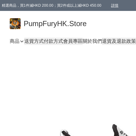
精選商品，買1件減HKD 200.00；買2件或以上減HKD 450.00
詳情
AAPE商品,會員專享9折或以上（按會員等級）AAPE products, members can enjoy 10% off
精選商品，任選買2件或以上減HKD 100.00
購物滿 HKD 800.00即享免運費優惠！（適用於 特定的送貨方式 )
詳情
PumpFuryHK.Store
商品
送貨方式
付款方式
會員專區
關於我們
退貨及退款政策