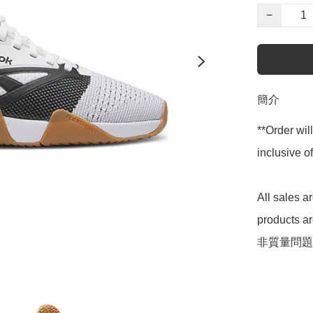
−
簡介
**Order wil
inclusive
All sales 
products 
非質量問題