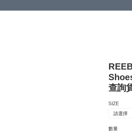
 or more (based on membership level)
詳情
REEB
Shoe
查詢貨存
SIZE
數量