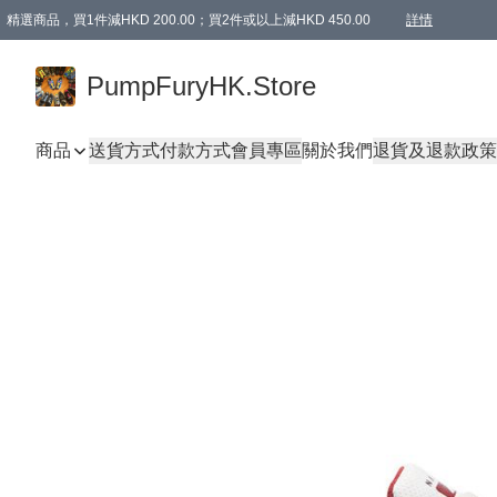
精選商品，買1件減HKD 200.00；買2件或以上減HKD 450.00
詳情
AAPE商品,會員專享9折或以上（按會員等級）AAPE products, members can enjoy 10% off
精選商品，任選買2件或以上減HKD 100.00
購物滿 HKD 800.00即享免運費優惠！（適用於 特定的送貨方式 )
詳情
PumpFuryHK.Store
商品
送貨方式
付款方式
會員專區
關於我們
退貨及退款政策