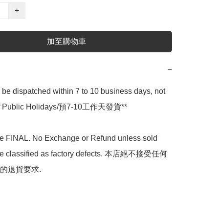
+
加至購物車
−
l be dispatched within 7 to 10 business days, not 
 of Public Holidays/預7-10工作天發貨**

are FINAL. No Exchange or Refund unless sold 
are classified as factory defects. 本店絕不接受任何
的退貨要求.