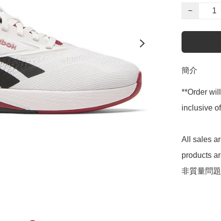
−
簡介
**Order wil
inclusive
All sales 
products 
非質量問題