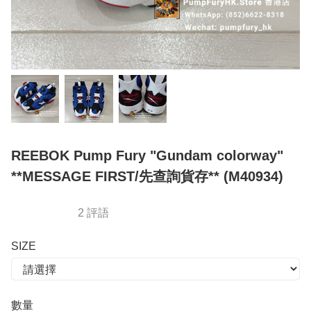
REEBOK Pump Fury "Gundam colorway"
**MESSAGE FIRST/先查詢貨存** (M40934)
2 評語
SIZE
數量