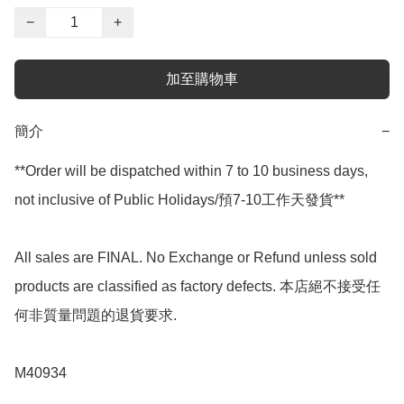
−
+
加至購物車
簡介
−
**Order will be dispatched within 7 to 10 business days, 
not inclusive of Public Holidays/預7-10工作天發貨**

All sales are FINAL. No Exchange or Refund unless sold 
products are classified as factory defects. 本店絕不接受任
何非質量問題的退貨要求.

M40934