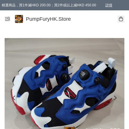
精選商品，買1件減HKD 200.00；買2件或以上減HKD 450.00
詳情
AAPE商品,會員專享9折或以上（按會員等級）AAPE products, members can enjoy 10% off
精選商品，任選買2件或以上減HKD 100.00
購物滿 HKD 800.00即享免運費優惠！（適用於 特定的送貨方式 )
詳情
PumpFuryHK.Store