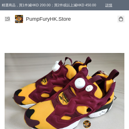
精選商品，買1件減HKD 200.00；買2件或以上減HKD 450.00
詳情
AAPE商品,會員專享9折或以上（按會員等級）AAPE products, members can enjoy 10% off
精選商品，任選買2件或以上減HKD 100.00
購物滿 HKD 800.00即享免運費優惠！（適用於 特定的送貨方式 )
詳情
PumpFuryHK.Store