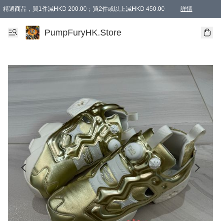
精選商品，買1件減HKD 200.00；買2件或以上減HKD 450.00
詳情
AAPE商品,會員專享9折或以上（按會員等級）AAPE products, members can enjoy 10% off
精選商品，任選買2件或以上減HKD 100.00
購物滿 HKD 800.00即享免運費優惠！（適用於 特定的送貨方式 )
詳情
PumpFuryHK.Store