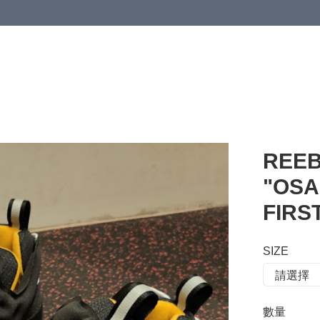
 or more (based on membership level)
詳情
REEB
"OSA
FIR
SIZE
數量