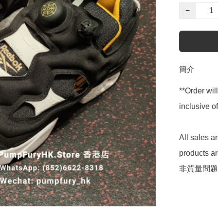
−
簡介
**Order wil
inclusive
All sales 
products 
非質量問題