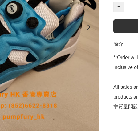
−
簡介
**Order wil
inclusive
All sales 
products 
非質量問題