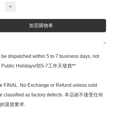
+
加至購物車
−
l be dispatched within 5 to 7 business days, not 
 of Public Holidays/預5-7工作天發貨**

are FINAL. No Exchange or Refund unless sold 
are classified as factory defects. 本店絕不接受任何
的退貨要求.