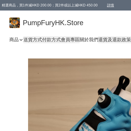
精選商品，買1件減HKD 200.00；買2件或以上減HKD 450.00
詳情
AAPE商品,會員專享9折或以上（按會員等級）AAPE products, members can enjoy 10% off
精選商品，任選買2件或以上減HKD 100.00
購物滿 HKD 800.00即享免運費優惠！（適用於 特定的送貨方式 )
詳情
PumpFuryHK.Store
商品
送貨方式
付款方式
會員專區
關於我們
退貨及退款政策