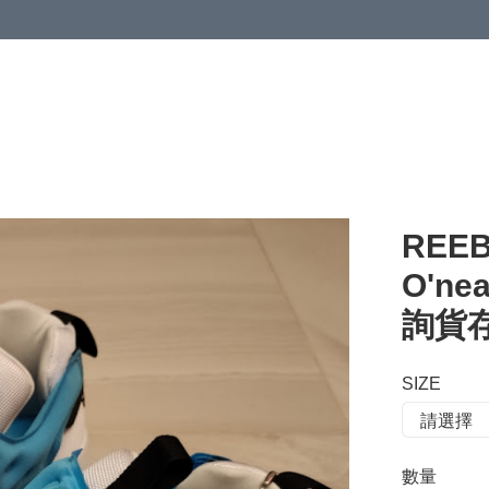
 or more (based on membership level)
詳情
REEB
O'ne
詢貨存 
SIZE
數量