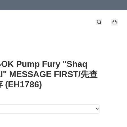
OK Pump Fury "Shaq
al" MESSAGE FIRST/先查
(EH1786)