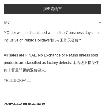
加至購物車
簡介
−
**Order will be dispatched within 5 to 7 business days, not 
inclusive of Public Holidays/預5-7工作天發貨**

All sales are FINAL. No Exchange or Refund unless sold 
products are classified as factory defects. 本店絕不接受任
何非質量問題的退貨要求.
REEBOKFALL