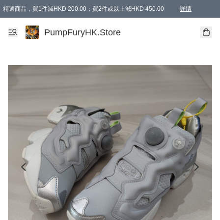
精選商品，買1件減HKD 200.00；買2件或以上減HKD 450.00
詳情
AAPE商品,會員專享9折或以上（按會員等級）AAPE products, members can enjoy 10% off
精選商品，任選買2件或以上減HKD 100.00
購物滿 HKD 800.00即享免運費優惠！（適用於 特定的送貨方式 )
詳情
PumpFuryHK.Store