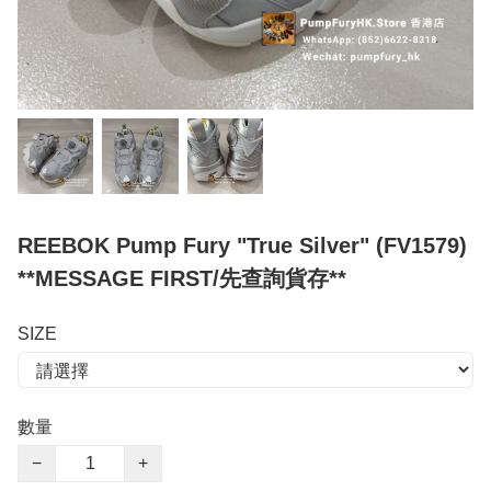
REEBOK Pump Fury "True Silver" (FV1579)
**MESSAGE FIRST/先查詢貨存**
SIZE
數量
−
+