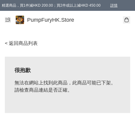
精選商品，買1件減HKD 200.00；買2件或以上減HKD 450.00
詳情
AAPE商品,會員專享9折或以上（按會員等級）AAPE products, members can enjoy 10% off
精選商品，任選買2件或以上減HKD 100.00
購物滿 HKD 800.00即享免運費優惠！（適用於 特定的送貨方式 )
詳情
PumpFuryHK.Store
< 返回商品列表
很抱歉
無法在網站上找到此商品，此商品可能已下架。
請檢查商品連結是否正確。