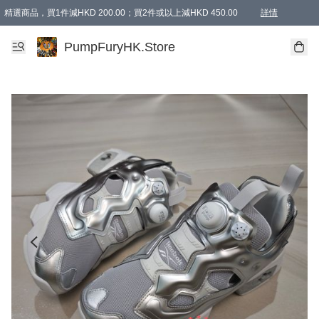
精選商品，買1件減HKD 200.00；買2件或以上減HKD 450.00
詳情
AAPE商品,會員專享9折或以上（按會員等級）AAPE products, members can enjoy 10% off
精選商品，任選買2件或以上減HKD 100.00
購物滿 HKD 800.00即享免運費優惠！（適用於 特定的送貨方式 )
詳情
PumpFuryHK.Store