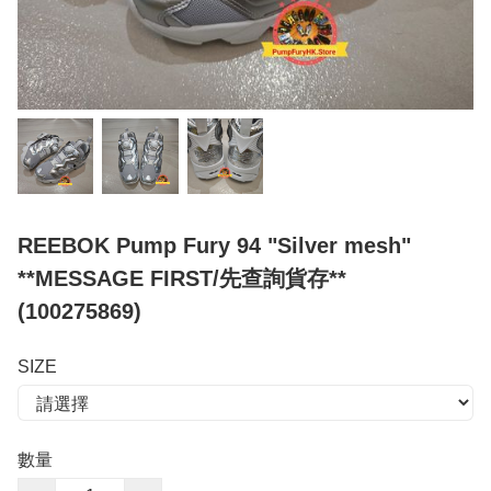
REEBOK Pump Fury 94 "Silver mesh"
**MESSAGE FIRST/先查詢貨存**
(100275869)
SIZE
數量