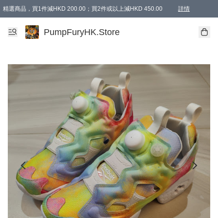
精選商品，買1件減HKD 200.00；買2件或以上減HKD 450.00
詳情
AAPE商品,會員專享9折或以上（按會員等級）AAPE products, members can enjoy 10% off
精選商品，任選買2件或以上減HKD 100.00
購物滿 HKD 800.00即享免運費優惠！（適用於 特定的送貨方式 )
詳情
PumpFuryHK.Store