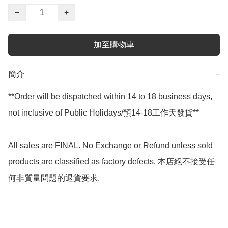
−
+
加至購物車
簡介
−
**Order will be dispatched within 14 to 18 business days, 
not inclusive of Public Holidays/預14-18工作天發貨**

All sales are FINAL. No Exchange or Refund unless sold 
products are classified as factory defects. 本店絕不接受任
何非質量問題的退貨要求.