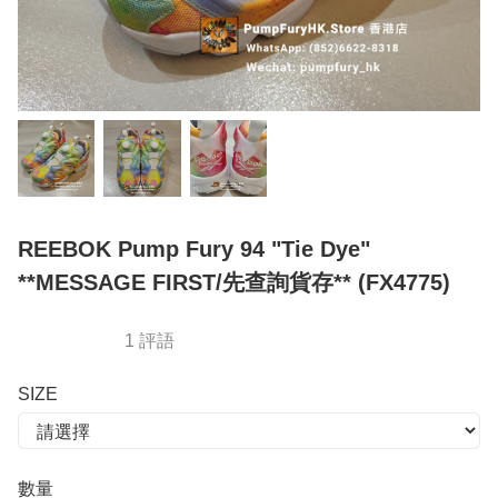
REEBOK Pump Fury 94 "Tie Dye"
**MESSAGE FIRST/先查詢貨存** (FX4775)
1 評語
SIZE
數量