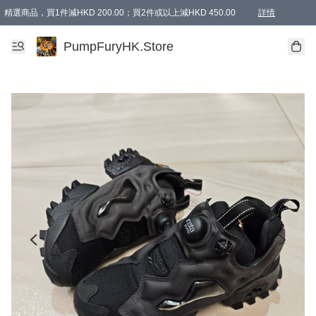
精選商品，買1件減HKD 200.00；買2件或以上減HKD 450.00
詳情
AAPE商品,會員專享9折或以上（按會員等級）AAPE products, members can enjoy 10% off
精選商品，任選買2件或以上減HKD 100.00
購物滿 HKD 800.00即享免運費優惠！（適用於 特定的送貨方式 )
詳情
PumpFuryHK.Store