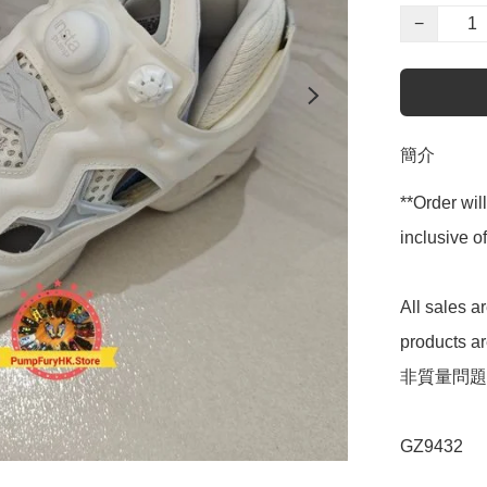
−
簡介
**Order wil
inclusive
All sales 
products 
非質量問題
GZ9432