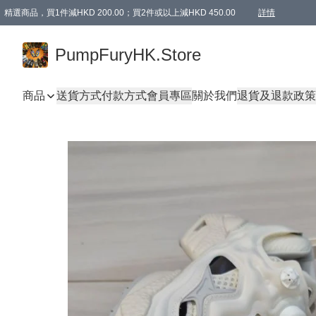
精選商品，買1件減HKD 200.00；買2件或以上減HKD 450.00
詳情
AAPE商品,會員專享9折或以上（按會員等級）AAPE products, members can enjoy 10% off
精選商品，任選買2件或以上減HKD 100.00
購物滿 HKD 800.00即享免運費優惠！（適用於 特定的送貨方式 )
詳情
PumpFuryHK.Store
商品
送貨方式
付款方式
會員專區
關於我們
退貨及退款政策