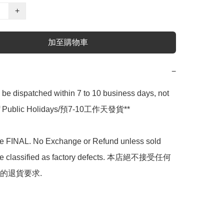
+
加至購物車
−
l be dispatched within 7 to 10 business days, not 
 of Public Holidays/預7-10工作天發貨**

are FINAL. No Exchange or Refund unless sold 
are classified as factory defects. 本店絕不接受任何
的退貨要求.
