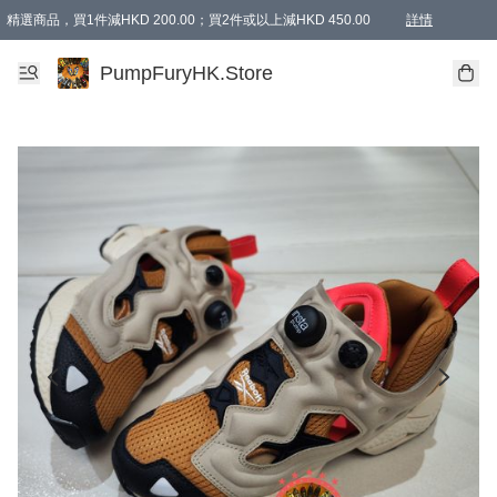
精選商品，買1件減HKD 200.00；買2件或以上減HKD 450.00
詳情
AAPE商品,會員專享9折或以上（按會員等級）AAPE products, members can enjoy 10% off
精選商品，任選買2件或以上減HKD 100.00
購物滿 HKD 800.00即享免運費優惠！（適用於 特定的送貨方式 )
詳情
PumpFuryHK.Store