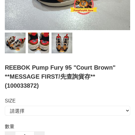
REEBOK Pump Fury 95 "Court Brown"
**MESSAGE FIRST/先查詢貨存**
(100033872)
SIZE
數量