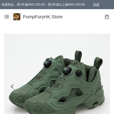
精選商品，買1件減HKD 200.00；買2件或以上減HKD 450.00
詳情
AAPE商品,會員專享9折或以上（按會員等級）AAPE products, members can enjoy 10% off
精選商品，任選買2件或以上減HKD 100.00
購物滿 HKD 800.00即享免運費優惠！（適用於 特定的送貨方式 )
詳情
PumpFuryHK.Store