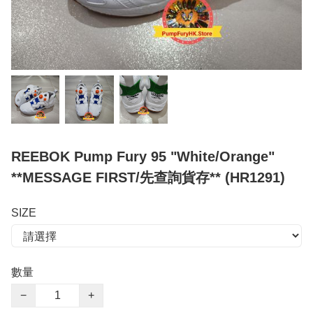
REEBOK Pump Fury 95 "White/Orange"
**MESSAGE FIRST/先查詢貨存** (HR1291)
SIZE
數量
−
+