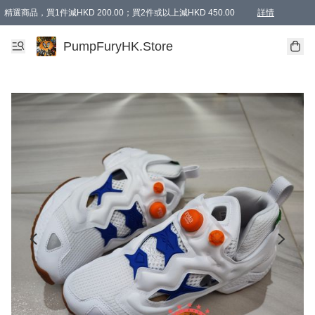
精選商品，買1件減HKD 200.00；買2件或以上減HKD 450.00
詳情
AAPE商品,會員專享9折或以上（按會員等級）AAPE products, members can enjoy 10% off
精選商品，任選買2件或以上減HKD 100.00
購物滿 HKD 800.00即享免運費優惠！（適用於 特定的送貨方式 )
詳情
PumpFuryHK.Store