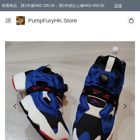
精選商品，買1件減HKD 200.00；買2件或以上減HKD 450.00
詳情
AAPE商品,會員專享9折或以上（按會員等級）AAPE products, members can enjoy 10% off
精選商品，任選買2件或以上減HKD 100.00
購物滿 HKD 800.00即享免運費優惠！（適用於 特定的送貨方式 )
詳情
PumpFuryHK.Store