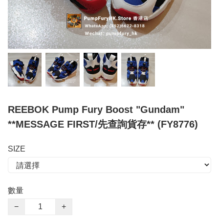
REEBOK Pump Fury Boost "Gundam"
**MESSAGE FIRST/先查詢貨存** (FY8776)
SIZE
數量
−
+